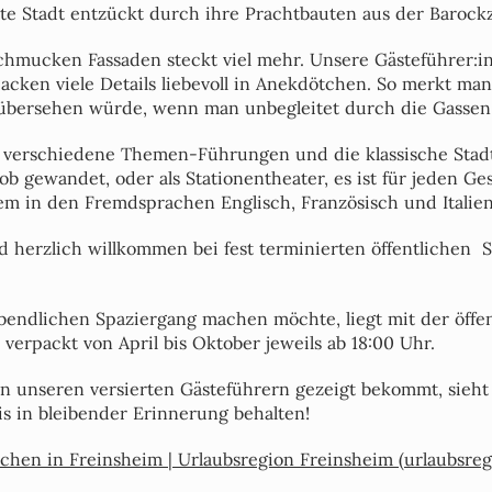
erte Stadt entzückt durch ihre Prachtbauten aus der Barock
chmucken Fassaden steckt viel mehr. Unsere Gästeführer:i
acken viele Details liebevoll in Anekdötchen. So merkt ma
 übersehen würde, wenn man unbegleitet durch die Gassen v
s verschiedene Themen-Führungen und die klassische Stad
b gewandet, oder als Stationentheater, es ist für jeden G
m in den Fremdsprachen Englisch, Französisch und Italien
nd herzlich willkommen bei fest terminierten öffentlichen S
bendlichen Spaziergang machen möchte, liegt mit der öffent
 verpackt von April bis Oktober jeweils ab 18:00 Uhr.
 unseren versierten Gästeführern gezeigt bekommt, sieht 
is in bleibender Erinnerung behalten!
chen in Freinsheim | Urlaubsregion Freinsheim (urlaubsreg