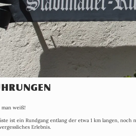
ÜHRUNGEN
s man weiß!
äste ist ein Rundgang entlang der etwa 1 km langen, noch 
ergessliches Erlebnis.